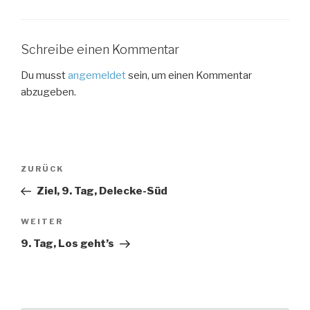
Schreibe einen Kommentar
Du musst
angemeldet
sein, um einen Kommentar
abzugeben.
Beitragsnavigation
Vorheriger
ZURÜCK
Beitrag
Ziel, 9. Tag, Delecke-Süd
Nächster
WEITER
Beitrag
9. Tag, Los geht’s