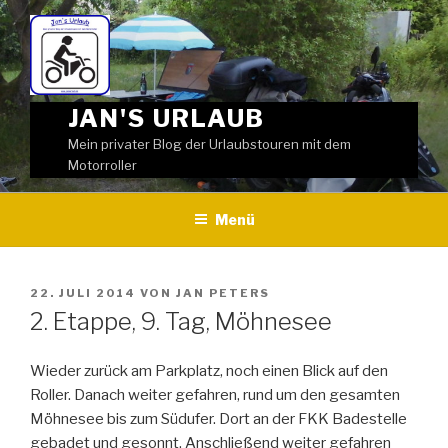
Weiter
zum
Inhalt
JAN'S URLAUB
Mein privater Blog der Urlaubstouren mit dem
Motorroller
Menü
VERÖFFENTLICHT
22. JULI 2014
VON
JAN PETERS
AM
2. Etappe, 9. Tag, Möhnesee
Wieder zurück am Parkplatz, noch einen Blick auf den
Roller. Danach weiter gefahren, rund um den gesamten
Möhnesee bis zum Südufer. Dort an der FKK Badestelle
gebadet und gesonnt. Anschließend weiter gefahren