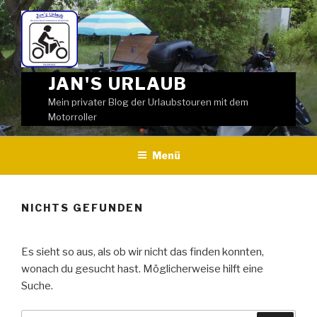
Weiter
zum
Inhalt
JAN'S URLAUB
Mein privater Blog der Urlaubstouren mit dem
Motorroller
Menü
NICHTS GEFUNDEN
Es sieht so aus, als ob wir nicht das finden konnten,
wonach du gesucht hast. Möglicherweise hilft eine
Suche.