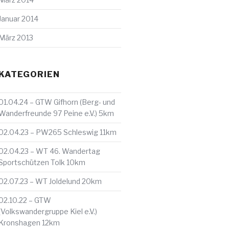
Januar 2014
März 2013
KATEGORIEN
01.04.24 – GTW Gifhorn (Berg- und
Wanderfreunde 97 Peine e.V.) 5km
02.04.23 – PW265 Schleswig 11km
02.04.23 – WT 46. Wandertag
Sportschützen Tolk 10km
02.07.23 – WT Joldelund 20km
02.10.22 – GTW
(Volkswandergruppe Kiel e.V.)
Kronshagen 12km