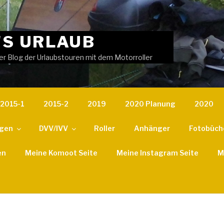
'S URLAUB
er Blog der Urlaubstouren mit dem Motorroller
2015-1
2015-2
2019
2020 Planung
2020
ngen
DVV/IVV
Roller
Anhänger
Fotobüch
en
Meine Komoot Seite
Meine Instagram Seite
M