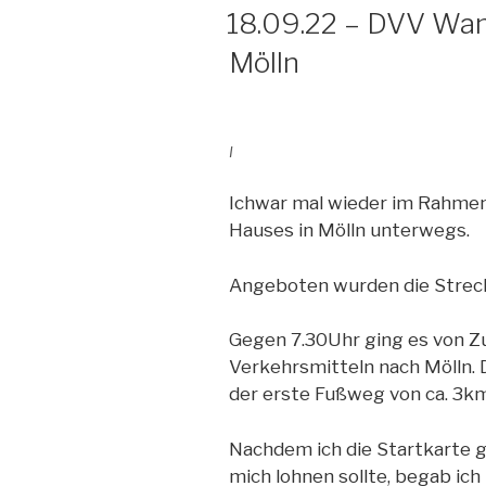
AM
18.09.22 – DVV Wa
Mölln
I
Ichwar mal wieder im Rahme
Hauses in Mölln unterwegs.
Angeboten wurden die Streck
Gegen 7.30Uhr ging es von Z
Verkehrsmitteln nach Mölln. D
der erste Fußweg von ca. 3k
Nachdem ich die Startkarte gek
mich lohnen sollte, begab ich