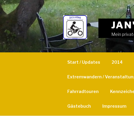
Weiter
zum
Inhalt
JAN
Mein privat
Start / Updates
2014
Extremwandern / Veranstaltu
Fahrradtouren
Kennzeich
Gästebuch
Impressum