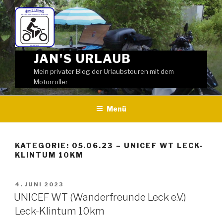
Weiter
zum
Inhalt
JAN'S URLAUB
Mein privater Blog der Urlaubstouren mit dem
Motorroller
Menü
KATEGORIE:
05.06.23 – UNICEF WT LECK-
KLINTUM 10KM
VERÖFFENTLICHT
4. JUNI 2023
AM
UNICEF WT (Wanderfreunde Leck e.V.)
Leck-Klintum 10km