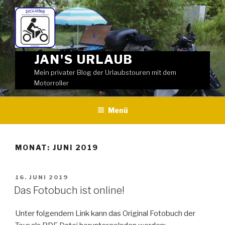
Weiter
zum
Inhalt
JAN'S URLAUB
Mein privater Blog der Urlaubstouren mit dem
Motorroller
Menü
MONAT:
JUNI 2019
VERÖFFENTLICHT
16. JUNI 2019
AM
Das Fotobuch ist online!
Unter folgendem Link kann das Original Fotobuch der