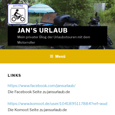
Weiter
zum
Inhalt
JAN'S URLAUB
Mein privater Blog der Urlaubstouren mit dem
Motorroller
Menü
LINKS
https://www.facebook.com/jansurlaub/
Die Facebook Seite zu jansurlaub.de
https://www.komoot.de/user/1041895117884?ref=wud
Die Komoot Seite zu jansurlaub.de