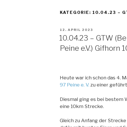
KATEGORIE:
10.04.23 – 
VERÖFFENTLICHT
12. APRIL 2023
AM
10.04.23 – GTW (B
Peine e.V.) Gifhorn
Heute war ich schon das 4. M
97 Peine e. V.
zu einer gefüh
Diesmal ging es bei bestem 
eine 10km Strecke.
Gleich zu Anfang der Streck