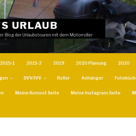
'S URLAUB
er Blog der Urlaubstouren mit dem Motorroller
2015-1
2015-2
2019
2020 Planung
2020
ngen
DVV/IVV
Roller
Anhänger
Fotobüch
en
Meine Komoot Seite
Meine Instagram Seite
M