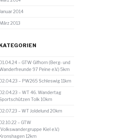
Januar 2014
März 2013
KATEGORIEN
01.04.24 – GTW Gifhorn (Berg- und
Wanderfreunde 97 Peine e.V.) 5km
02.04.23 – PW265 Schleswig 11km
02.04.23 – WT 46. Wandertag
Sportschützen Tolk 10km
02.07.23 – WT Joldelund 20km
02.10.22 – GTW
(Volkswandergruppe Kiel e.V.)
Kronshagen 12km