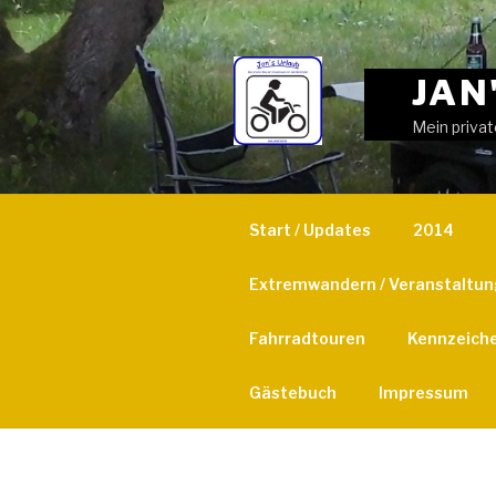
Weiter
zum
Inhalt
JAN
Mein privat
Start / Updates
2014
Extremwandern / Veranstaltu
Fahrradtouren
Kennzeich
Gästebuch
Impressum