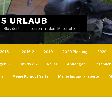
'S URLAUB
er Blog der Urlaubstouren mit dem Motorroller
2015-1
2015-2
2019
2020 Planung
2020
ngen
DVV/IVV
Roller
Anhänger
Fotobüch
en
Meine Komoot Seite
Meine Instagram Seite
M