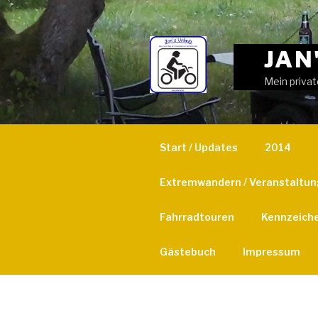
Weiter
zum
Inhalt
JAN
Mein privat
Start / Updates
2014
Extremwandern / Veranstaltu
Fahrradtouren
Kennzeich
Gästebuch
Impressum