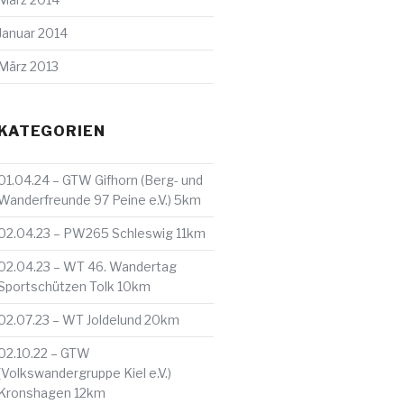
Januar 2014
März 2013
KATEGORIEN
01.04.24 – GTW Gifhorn (Berg- und
Wanderfreunde 97 Peine e.V.) 5km
02.04.23 – PW265 Schleswig 11km
02.04.23 – WT 46. Wandertag
Sportschützen Tolk 10km
02.07.23 – WT Joldelund 20km
02.10.22 – GTW
(Volkswandergruppe Kiel e.V.)
Kronshagen 12km