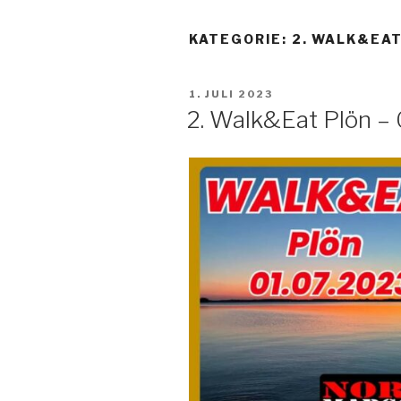
KATEGORIE:
2. WALK&EAT
VERÖFFENTLICHT
1. JULI 2023
AM
2. Walk&Eat Plön – 