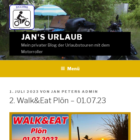
Weiter
zum
Inhalt
JAN'S URLAUB
Mein privater Blog der Urlaubstouren mit dem
Motorroller
Menü
VERÖFFENTLICHT
1. JULI 2023
VON
JAN PETERS ADMIN
AM
2. Walk&Eat Plön – 01.07.23