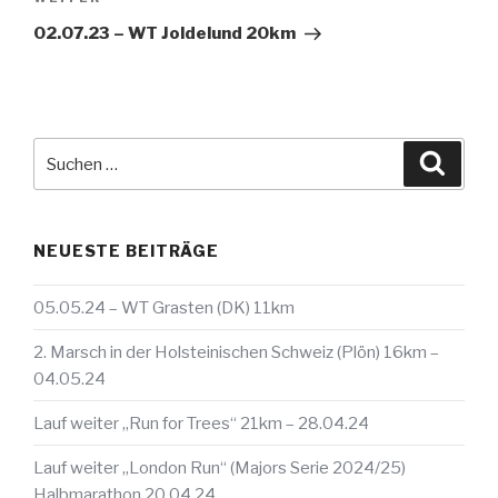
Beitrag
02.07.23 – WT Joldelund 20km
Suche
Suche
nach:
NEUESTE BEITRÄGE
05.05.24 – WT Grasten (DK) 11km
2. Marsch in der Holsteinischen Schweiz (Plön) 16km –
04.05.24
Lauf weiter „Run for Trees“ 21km – 28.04.24
Lauf weiter „London Run“ (Majors Serie 2024/25)
Halbmarathon 20.04.24