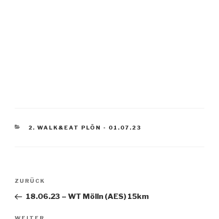
KATEGORIEN
2. WALK&EAT PLÖN - 01.07.23
Beitragsnavigation
Vorheriger
ZURÜCK
Beitrag
18.06.23 – WT Mölln (AES) 15km
Nächster
WEITER