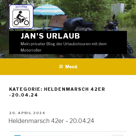
Weiter
zum
Inhalt
JAN'S URLAUB
Mein privater Blog der Urlaubstouren mit dem
Motorroller
Menü
KATEGORIE:
HELDENMARSCH 42ER
-20.04.24
VERÖFFENTLICHT
20. APRIL 2024
AM
Heldenmarsch 42er – 20.04.24