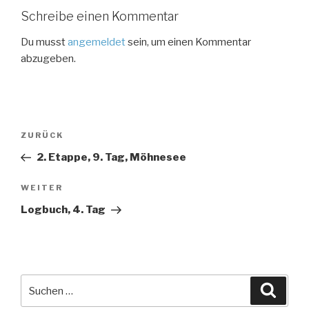
Schreibe einen Kommentar
Du musst
angemeldet
sein, um einen Kommentar
abzugeben.
Beitragsnavigation
Vorheriger
ZURÜCK
Beitrag
2. Etappe, 9. Tag, Möhnesee
Nächster
WEITER
Beitrag
Logbuch, 4. Tag
Suche
Suche
nach: