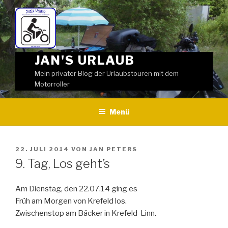
Weiter
zum
Inhalt
JAN'S URLAUB
Mein privater Blog der Urlaubstouren mit dem
Motorroller
Menü
VERÖFFENTLICHT
22. JULI 2014
VON
JAN PETERS
AM
9. Tag, Los geht’s
Am Dienstag, den 22.07.14 ging es
Früh am Morgen von Krefeld los.
Zwischenstop am Bäcker in Krefeld-Linn.