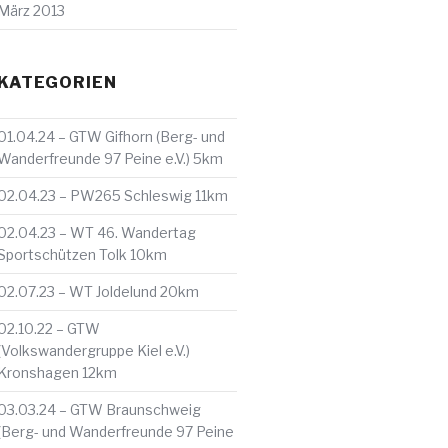
März 2013
KATEGORIEN
01.04.24 – GTW Gifhorn (Berg- und
Wanderfreunde 97 Peine e.V.) 5km
02.04.23 – PW265 Schleswig 11km
02.04.23 – WT 46. Wandertag
Sportschützen Tolk 10km
02.07.23 – WT Joldelund 20km
02.10.22 – GTW
(Volkswandergruppe Kiel e.V.)
Kronshagen 12km
03.03.24 – GTW Braunschweig
(Berg- und Wanderfreunde 97 Peine