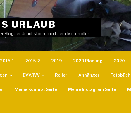
'S URLAUB
er Blog der Urlaubstouren mit dem Motorroller
2015-1
2015-2
2019
2020 Planung
2020
ngen
DVV/IVV
Roller
Anhänger
Fotobüch
en
Meine Komoot Seite
Meine Instagram Seite
M