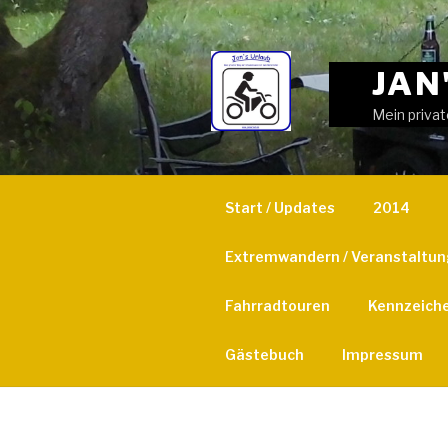
Weiter
zum
Inhalt
JAN
Mein privat
Start / Updates
2014
Extremwandern / Veranstaltu
Fahrradtouren
Kennzeich
Gästebuch
Impressum