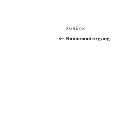
Beitragsnavigation
Vorheriger
ZURÜCK
Beitrag
Sonnenuntergang