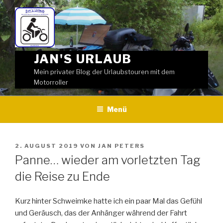
Weiter
zum
Inhalt
JAN'S URLAUB
Mein privater Blog der Urlaubstouren mit dem
Motorroller
Menü
VERÖFFENTLICHT
2. AUGUST 2019
VON
JAN PETERS
AM
Panne… wieder am vorletzten Tag
die Reise zu Ende
Kurz hinter Schweimke hatte ich ein paar Mal das Gefühl
und Geräusch, das der Anhänger während der Fahrt