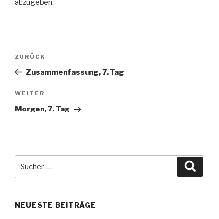
abzugeben.
Beitragsnavigation
Vorheriger
ZURÜCK
Beitrag
Zusammenfassung, 7. Tag
Nächster
WEITER
Beitrag
Morgen, 7. Tag
Suche
Suche
nach:
NEUESTE BEITRÄGE