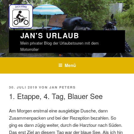
Weiter
zum
Inhalt
JAN'S URLAUB
Mein privater Blog der Urlaubstouren mit dem
Motorroller
Menü
VERÖFFENTLICHT
30. JULI 2019
VON
JAN PETERS
AM
1. Etappe, 4. Tag, Blauer See
Am Morgen erstmal eine ausgiebige Dusche, dann
Zusammenpacken und bei der Rezeption bezahlen. So
ging es dann zügig weiter, durch die Harztour nach Süden.
Das erst Ziel an diesem Tag war der blaue See. Als ich hin