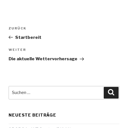
Beitragsnavigation
Vorheriger
ZURÜCK
Beitrag
Startbereit
Nächster
WEITER
Beitrag
Die aktuelle Wettervorhersage
Suche
Suche
nach:
NEUESTE BEITRÄGE