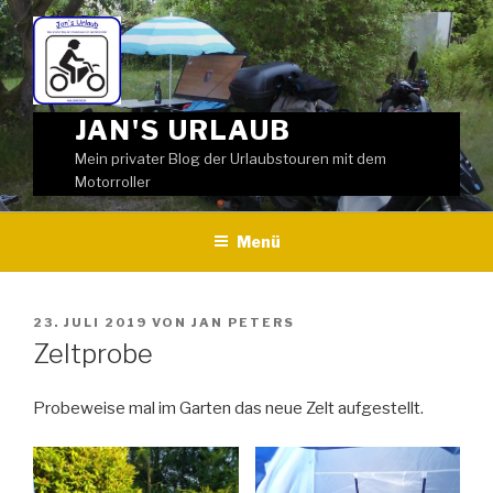
Weiter
zum
Inhalt
JAN'S URLAUB
Mein privater Blog der Urlaubstouren mit dem
Motorroller
Menü
VERÖFFENTLICHT
23. JULI 2019
VON
JAN PETERS
AM
Zeltprobe
Probeweise mal im Garten das neue Zelt aufgestellt.