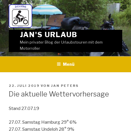
Weiter
zum
Inhalt
JAN'S URLAUB
Mein privater Blog der Urlaubstouren mit dem
Motorroller
Menü
VERÖFFENTLICHT
22. JULI 2019
VON
JAN PETERS
AM
Die aktuelle Wettervorhersage
Stand 27.07.19
27.07. Samstag Hamburg 29° 6%
27.07. Samstag Undeloh 28° 9%