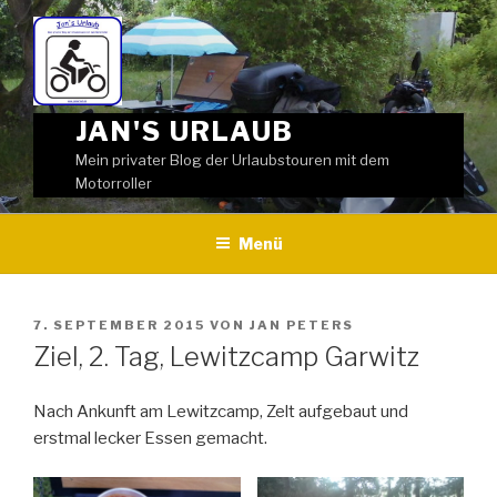
Weiter
zum
Inhalt
JAN'S URLAUB
Mein privater Blog der Urlaubstouren mit dem
Motorroller
Menü
VERÖFFENTLICHT
7. SEPTEMBER 2015
VON
JAN PETERS
AM
Ziel, 2. Tag, Lewitzcamp Garwitz
Nach Ankunft am Lewitzcamp, Zelt aufgebaut und
erstmal lecker Essen gemacht.