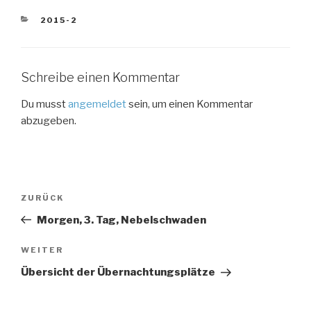
KATEGORIEN
2015-2
Schreibe einen Kommentar
Du musst
angemeldet
sein, um einen Kommentar
abzugeben.
Beitragsnavigation
Vorheriger
ZURÜCK
Beitrag
Morgen, 3. Tag, Nebelschwaden
Nächster
WEITER
Beitrag
Übersicht der Übernachtungsplätze