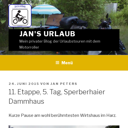
Weiter
zum
Inhalt
JAN'S URLAUB
Mein privater Blog der Urlaubstouren mit dem
Motorroller
Menü
VERÖFFENTLICHT
24. JUNI 2015
VON
JAN PETERS
AM
11. Etappe, 5. Tag, Sperberhaier
Dammhaus
Kurze Pause am wohl berühmtesten Wirtshaus im Harz.