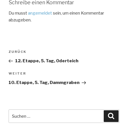
Schreibe einen Kommentar
Du musst
angemeldet
sein, um einen Kommentar
abzugeben.
Beitragsnavigation
Vorheriger
ZURÜCK
Beitrag
12. Etappe, 5. Tag, Oderteich
Nächster
WEITER
Beitrag
10. Etappe, 5. Tag, Dammgraben
Suche
Suche
nach: