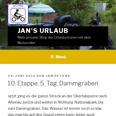
Weiter
zum
Inhalt
JAN'S URLAUB
Mein privater Blog der Urlaubstouren mit dem
Motorroller
Menü
VERÖFFENTLICHT
24. JUNI 2015
VON
JAN PETERS
AM
10. Etappe, 5. Tag, Dammgraben
Jetzt ging es die ganze Streck an der Okertalsperre nach
Altenau zurück und weiter in Richtung Nationalpark, bis
zum Dammgraben. Das Wasser ist immer noch so klar,
das man bis auf den Grund sehen kann, leider auch