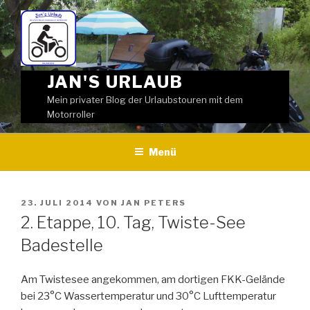
Weiter
zum
Inhalt
JAN'S URLAUB
Mein privater Blog der Urlaubstouren mit dem
Motorroller
Menü
VERÖFFENTLICHT
23. JULI 2014
VON
JAN PETERS
AM
2. Etappe, 10. Tag, Twiste-See
Badestelle
Am Twistesee angekommen, am dortigen FKK-Gelände
bei 23°C Wassertemperatur und 30°C Lufttemperatur