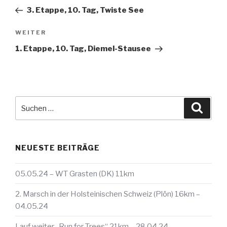
Beitrag
3. Etappe, 10. Tag, Twiste See
Nächster
WEITER
Beitrag
1. Etappe, 10. Tag, Diemel-Stausee
Suche
Suche
nach:
NEUESTE BEITRÄGE
05.05.24 – WT Grasten (DK) 11km
2. Marsch in der Holsteinischen Schweiz (Plön) 16km –
04.05.24
Lauf weiter „Run for Trees“ 21km – 28.04.24