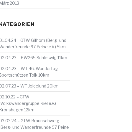
März 2013
KATEGORIEN
01.04.24 – GTW Gifhorn (Berg- und
Wanderfreunde 97 Peine e.V.) 5km
02.04.23 – PW265 Schleswig 11km
02.04.23 – WT 46. Wandertag
Sportschützen Tolk 10km
02.07.23 – WT Joldelund 20km
02.10.22 – GTW
(Volkswandergruppe Kiel e.V.)
Kronshagen 12km
03.03.24 – GTW Braunschweig
(Berg- und Wanderfreunde 97 Peine