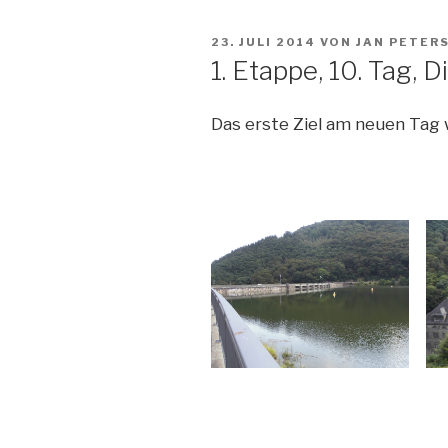
VERÖFFENTLICHT
23. JULI 2014
VON
JAN PETER
AM
1. Etappe, 10. Tag,
Das erste Ziel am neuen Tag