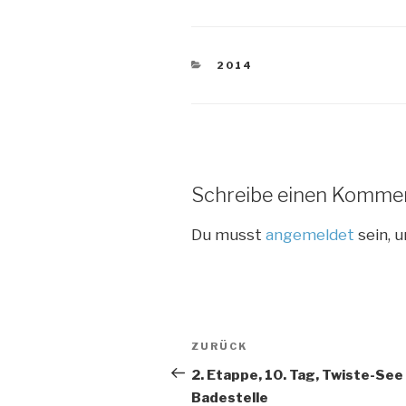
KATEGORIEN
2014
Schreibe einen Komme
Du musst
angemeldet
sein, 
Beitragsnavigation
Vorheriger
ZURÜCK
Beitrag
2. Etappe, 10. Tag, Twiste-See
Badestelle