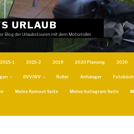
'S URLAUB
er Blog der Urlaubstouren mit dem Motorroller
2015-1
2015-2
2019
2020 Planung
2020
ngen
DVV/IVV
Roller
Anhänger
Fotobüch
en
Meine Komoot Seite
Meine Instagram Seite
M