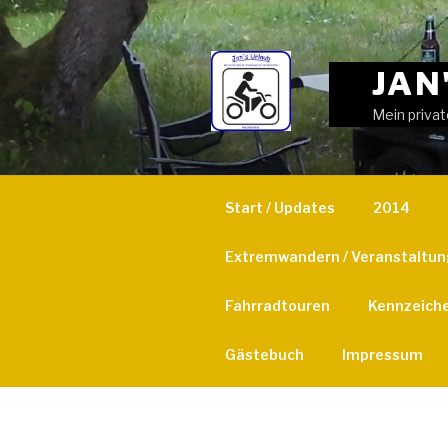
Weiter
zum
Inhalt
JAN
Mein privat
Start / Updates
2014
Extremwandern / Veranstaltu
Fahrradtouren
Kennzeich
Gästebuch
Impressum