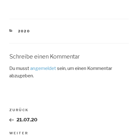
KATEGORIEN
2020
Schreibe einen Kommentar
Du musst
angemeldet
sein, um einen Kommentar
abzugeben.
Beitragsnavigation
Vorheriger
ZURÜCK
Beitrag
21.07.20
Nächster
WEITER