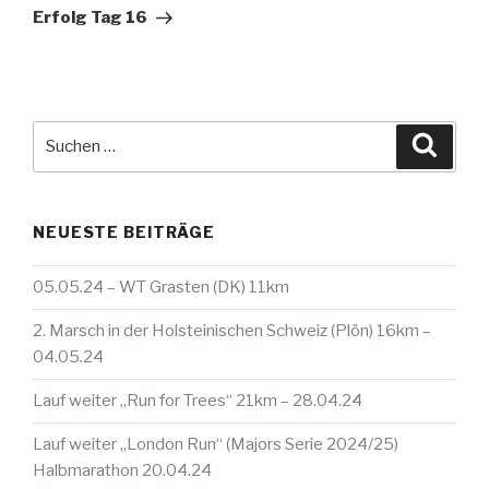
Beitrag
Erfolg Tag 16
Suche
Suche
nach:
NEUESTE BEITRÄGE
05.05.24 – WT Grasten (DK) 11km
2. Marsch in der Holsteinischen Schweiz (Plön) 16km –
04.05.24
Lauf weiter „Run for Trees“ 21km – 28.04.24
Lauf weiter „London Run“ (Majors Serie 2024/25)
Halbmarathon 20.04.24