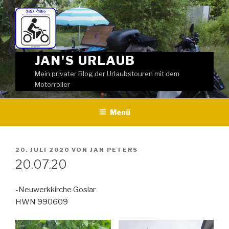
Weiter
zum
Inhalt
JAN'S URLAUB
Mein privater Blog der Urlaubstouren mit dem
Motorroller
Menü
VERÖFFENTLICHT
20. JULI 2020
VON
JAN PETERS
AM
20.07.20
-Neuwerkkirche Goslar
HWN 990609