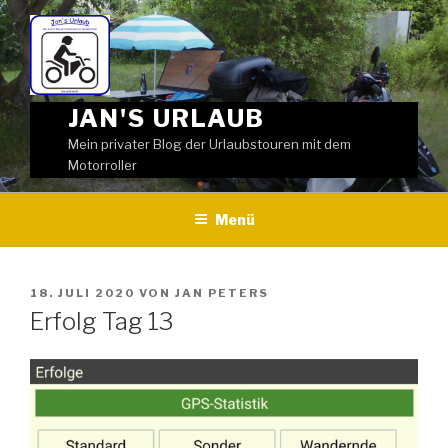
Weiter
zum
Inhalt
JAN'S URLAUB
Mein privater Blog der Urlaubstouren mit dem
Motorroller
Menü
VERÖFFENTLICHT
18. JULI 2020
VON
JAN PETERS
AM
Erfolg Tag 13