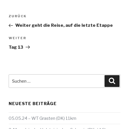
Beitragsnavigation
Vorheriger
ZURÜCK
Beitrag
Weiter geht die Reise, auf die letzte Etappe
Nächster
WEITER
Beitrag
Tag 13
Suche
Suche
nach:
NEUESTE BEITRÄGE
05.05.24 – WT Grasten (DK) 11km