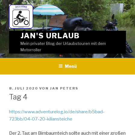
Weiter
zum
Inhalt
JAN'S URLAUB
Mein privater Blog der Urlaubstouren mit dem
Motorroller
Menü
VERÖFFENTLICHT
8. JULI 2020
VON
JAN PETERS
AM
Tag 4
https://www.adventurelog.io/de/share/b5bad-
723bb/04-07-20-kiliansteiche
Der 2. Tag am Birnbaumteich sollte auch mit einer großen