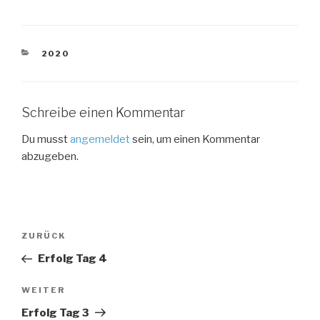
KATEGORIEN
2020
Schreibe einen Kommentar
Du musst
angemeldet
sein, um einen Kommentar
abzugeben.
Beitragsnavigation
Vorheriger
ZURÜCK
Beitrag
Erfolg Tag 4
Nächster
WEITER
Beitrag
Erfolg Tag 3