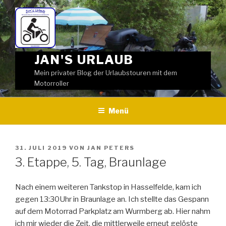
Weiter
zum
Inhalt
JAN'S URLAUB
Mein privater Blog der Urlaubstouren mit dem
Motorroller
Menü
VERÖFFENTLICHT
31. JULI 2019
VON
JAN PETERS
AM
3. Etappe, 5. Tag, Braunlage
Nach einem weiteren Tankstop in Hasselfelde, kam ich
gegen 13:30Uhr in Braunlage an. Ich stellte das Gespann
auf dem Motorrad Parkplatz am Wurmberg ab. Hier nahm
ich mir wieder die Zeit, die mittlerweile erneut gelöste