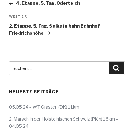
Beitrag
4. Etappe, 5. Tag, Oderteich
Nächster
WEITER
Beitrag
2. Etappe, 5. Tag, Selketalbahn Bahnhof
Friedrichshöhe
Suche
Suche
nach:
NEUESTE BEITRÄGE
05.05.24 – WT Grasten (DK) 11km
2. Marsch in der Holsteinischen Schweiz (Plön) 16km –
04.05.24