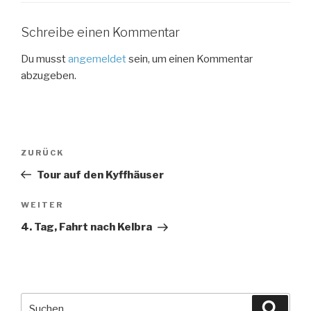
Schreibe einen Kommentar
Du musst
angemeldet
sein, um einen Kommentar
abzugeben.
Beitragsnavigation
Vorheriger
ZURÜCK
Beitrag
Tour auf den Kyffhäuser
Nächster
WEITER
Beitrag
4. Tag, Fahrt nach Kelbra
Suche
Suche