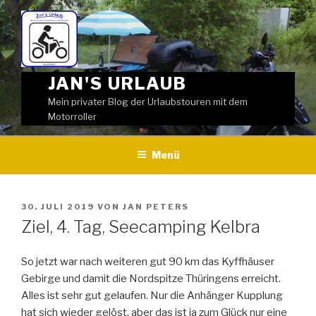
Weiter
zum
Inhalt
JAN'S URLAUB
Mein privater Blog der Urlaubstouren mit dem
Motorroller
Menü
VERÖFFENTLICHT
30. JULI 2019
VON
JAN PETERS
AM
Ziel, 4. Tag, Seecamping Kelbra
So jetzt war nach weiteren gut 90 km das Kyffhäuser
Gebirge und damit die Nordspitze Thüringens erreicht.
Alles ist sehr gut gelaufen. Nur die Anhänger Kupplung
hat sich wieder gelöst, aber das ist ja zum Glück nur eine