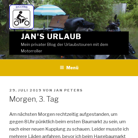
Weiter
zum
Inhalt
JAN'S URLAUB
Mein privater Blog der Urlaubstouren mit dem
Motorroller
Menü
VERÖFFENTLICHT
29. JULI 2019
VON
JAN PETERS
AM
Morgen, 3. Tag
Am nächsten Morgen rechtzeitig aufgestanden, um
gegen 8Uhr pünktlich beim ersten Baumarkt zu sein, um
nach einer neuen Kupplung zu schauen. Leider musste ich
mehrere Läden anfahren, bevor ich beim Hagebaumarkt