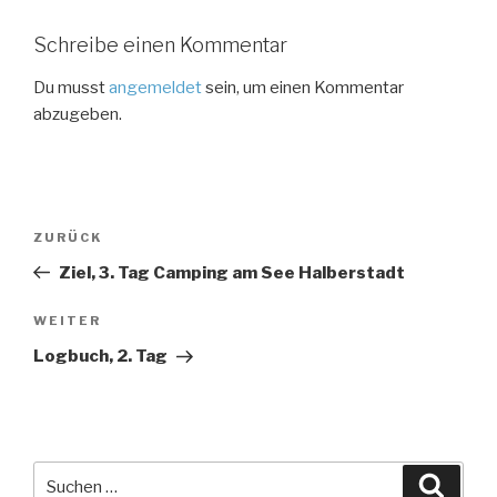
Schreibe einen Kommentar
Du musst
angemeldet
sein, um einen Kommentar
abzugeben.
Beitragsnavigation
Vorheriger
ZURÜCK
Beitrag
Ziel, 3. Tag Camping am See Halberstadt
Nächster
WEITER
Beitrag
Logbuch, 2. Tag
Suche
Suche