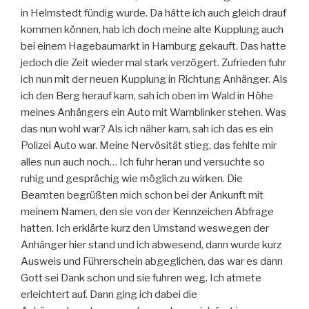
in Helmstedt fündig wurde. Da hätte ich auch gleich drauf
kommen können, hab ich doch meine alte Kupplung auch
bei einem Hagebaumarkt in Hamburg gekauft. Das hatte
jedoch die Zeit wieder mal stark verzögert. Zufrieden fuhr
ich nun mit der neuen Kupplung in Richtung Anhänger. Als
ich den Berg herauf kam, sah ich oben im Wald in Höhe
meines Anhängers ein Auto mit Warnblinker stehen. Was
das nun wohl war? Als ich näher kam, sah ich das es ein
Polizei Auto war. Meine Nervösität stieg, das fehlte mir
alles nun auch noch… Ich fuhr heran und versuchte so
ruhig und gesprächig wie möglich zu wirken. Die
Beamten begrüßten mich schon bei der Ankunft mit
meinem Namen, den sie von der Kennzeichen Abfrage
hatten. Ich erklärte kurz den Umstand weswegen der
Anhänger hier stand und ich abwesend, dann wurde kurz
Ausweis und Führerschein abgeglichen, das war es dann
Gott sei Dank schon und sie fuhren weg. Ich atmete
erleichtert auf. Dann ging ich dabei die