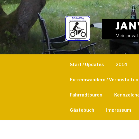
Weiter
zum
Inhalt
JAN
Mein privat
Start / Updates
2014
Extremwandern / Veranstaltu
Fahrradtouren
Kennzeich
Gästebuch
Impressum