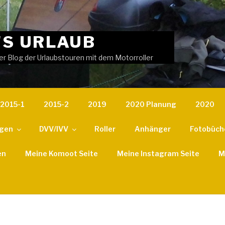
'S URLAUB
er Blog der Urlaubstouren mit dem Motorroller
2015-1
2015-2
2019
2020 Planung
2020
ngen
DVV/IVV
Roller
Anhänger
Fotobüch
en
Meine Komoot Seite
Meine Instagram Seite
M