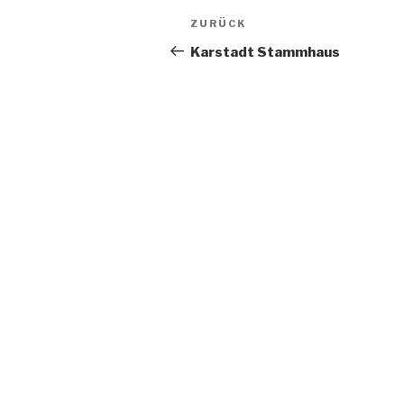
Beitragsnavigation
Vorheriger
ZURÜCK
Beitrag
Karstadt Stammhaus