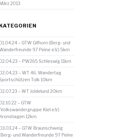
März 2013
KATEGORIEN
01.04.24 – GTW Gifhorn (Berg- und
Wanderfreunde 97 Peine e.V.) 5km
02.04.23 – PW265 Schleswig 11km
02.04.23 – WT 46. Wandertag
Sportschützen Tolk 10km
02.07.23 – WT Joldelund 20km
02.10.22 – GTW
(Volkswandergruppe Kiel e.V.)
Kronshagen 12km
03.03.24 – GTW Braunschweig
(Berg- und Wanderfreunde 97 Peine