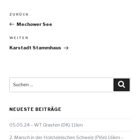
Beitragsnavigation
Vorheriger
ZURÜCK
Beitrag
Mechower See
Nächster
WEITER
Beitrag
Karstadt Stammhaus
Suche
Suche
nach:
NEUESTE BEITRÄGE
05.05.24 – WT Grasten (DK) 11km
2. Marsch in der Holsteinischen Schweiz (Plön) 16km –