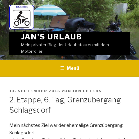
Weiter
zum
Inhalt
JAN'S URLAUB
Mein privater Blog der Urlaubstouren mit dem
Motorroller
Menü
VERÖFFENTLICHT
11. SEPTEMBER 2015
VON
JAN PETERS
AM
2. Etappe, 6. Tag, Grenzübergang
Schlagsdorf
Mein nächstes Ziel war der ehemalige Grenzübergang
Schlagsdorf.