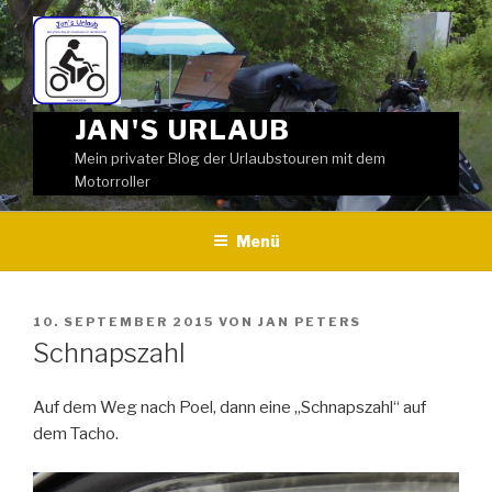
Weiter
zum
Inhalt
JAN'S URLAUB
Mein privater Blog der Urlaubstouren mit dem
Motorroller
Menü
VERÖFFENTLICHT
10. SEPTEMBER 2015
VON
JAN PETERS
AM
Schnapszahl
Auf dem Weg nach Poel, dann eine „Schnapszahl“ auf
dem Tacho.