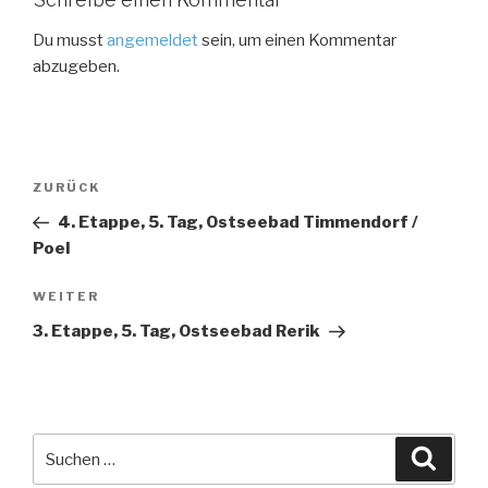
Du musst
angemeldet
sein, um einen Kommentar
abzugeben.
Beitragsnavigation
Vorheriger
ZURÜCK
Beitrag
4. Etappe, 5. Tag, Ostseebad Timmendorf /
Poel
Nächster
WEITER
Beitrag
3. Etappe, 5. Tag, Ostseebad Rerik
Suche
Suche
nach: