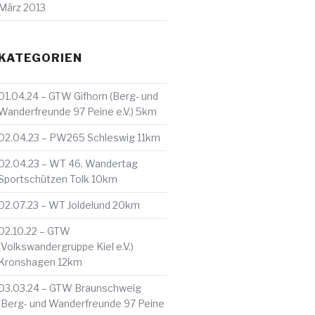
März 2013
KATEGORIEN
01.04.24 – GTW Gifhorn (Berg- und
Wanderfreunde 97 Peine e.V.) 5km
02.04.23 – PW265 Schleswig 11km
02.04.23 – WT 46. Wandertag
Sportschützen Tolk 10km
02.07.23 – WT Joldelund 20km
02.10.22 – GTW
(Volkswandergruppe Kiel e.V.)
Kronshagen 12km
03.03.24 – GTW Braunschweig
(Berg- und Wanderfreunde 97 Peine