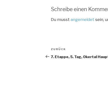
Schreibe einen Komme
Du musst
angemeldet
sein, 
Beitragsnavigation
Vorheriger
ZURÜCK
Beitrag
7. Etappe, 5. Tag, Okertal Hau