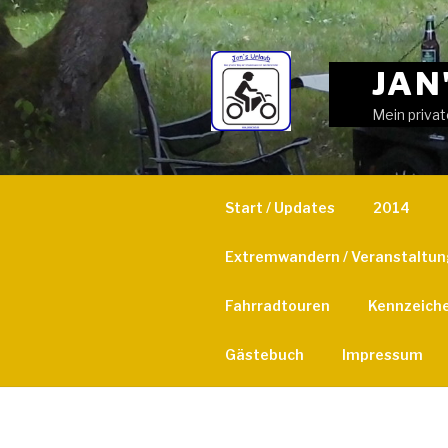
Weiter
zum
Inhalt
JAN
Mein privat
Start / Updates
2014
Extremwandern / Veranstaltu
Fahrradtouren
Kennzeich
Gästebuch
Impressum