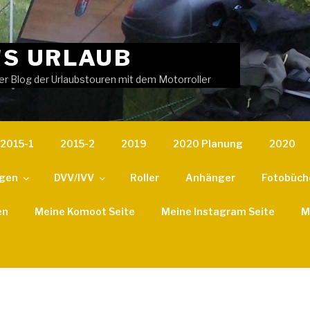
'S URLAUB
er Blog der Urlaubstouren mit dem Motorroller
2015-1
2015-2
2019
2020 Planung
2020
ngen
DVV/IVV
Roller
Anhänger
Fotobüch
en
Meine Komoot Seite
Meine Instagram Seite
M