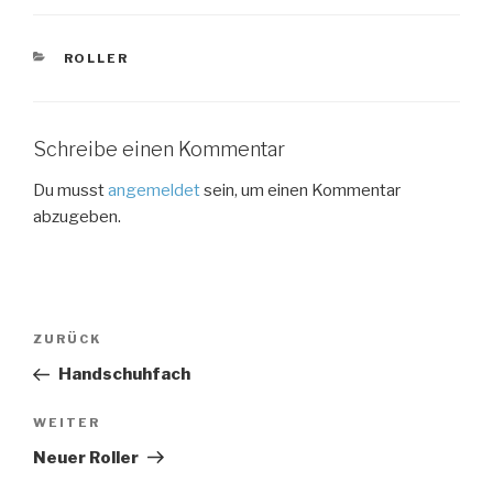
KATEGORIEN
ROLLER
Schreibe einen Kommentar
Du musst
angemeldet
sein, um einen Kommentar
abzugeben.
Beitragsnavigation
Vorheriger
ZURÜCK
Beitrag
Handschuhfach
Nächster
WEITER
Beitrag
Neuer Roller