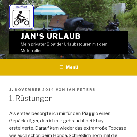
Weiter
zum
Inhalt
JAN'S URLAUB
Mein privater Blog der Urlaubstouren mit dem
Motorroller
Menü
VERÖFFENTLICHT
1. NOVEMBER 2014
VON
JAN PETERS
AM
1. Rüstungen
Als erstes besorgte ich mir für den Piaggio einen
Gepäckträger, den ich mir gebraucht bei Ebay
ersteigerte. Darauf kam wieder das extragroße Topcase
wie auch schon beim Honda. Schließlich noch mal die