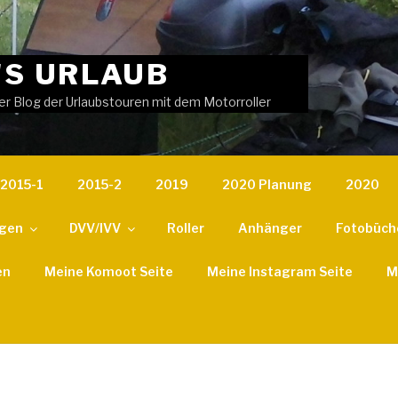
'S URLAUB
er Blog der Urlaubstouren mit dem Motorroller
2015-1
2015-2
2019
2020 Planung
2020
ngen
DVV/IVV
Roller
Anhänger
Fotobüch
en
Meine Komoot Seite
Meine Instagram Seite
M