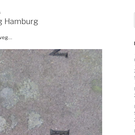
S
ung Hamburg
 weg…