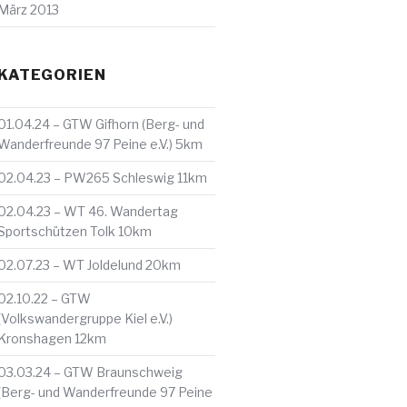
März 2013
KATEGORIEN
01.04.24 – GTW Gifhorn (Berg- und
Wanderfreunde 97 Peine e.V.) 5km
02.04.23 – PW265 Schleswig 11km
02.04.23 – WT 46. Wandertag
Sportschützen Tolk 10km
02.07.23 – WT Joldelund 20km
02.10.22 – GTW
(Volkswandergruppe Kiel e.V.)
Kronshagen 12km
03.03.24 – GTW Braunschweig
(Berg- und Wanderfreunde 97 Peine