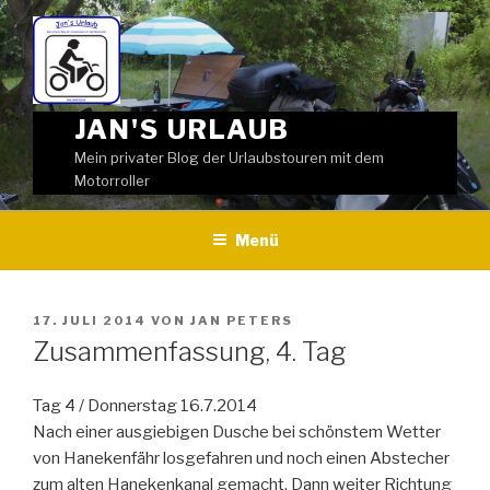
Weiter
zum
Inhalt
JAN'S URLAUB
Mein privater Blog der Urlaubstouren mit dem
Motorroller
Menü
VERÖFFENTLICHT
17. JULI 2014
VON
JAN PETERS
AM
Zusammenfassung, 4. Tag
Tag 4 / Donnerstag 16.7.2014
Nach einer ausgiebigen Dusche bei schönstem Wetter
von Hanekenfähr losgefahren und noch einen Abstecher
zum alten Hanekenkanal gemacht. Dann weiter Richtung