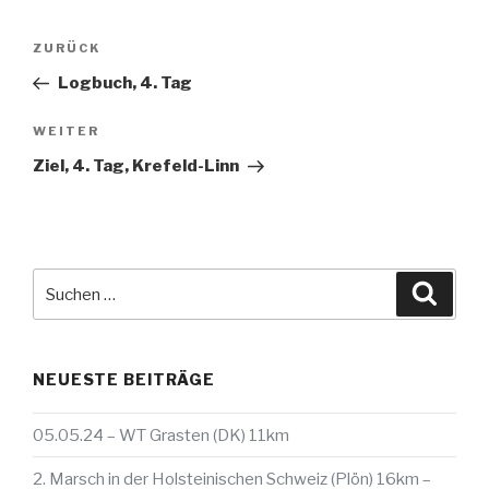
Beitragsnavigation
Vorheriger
ZURÜCK
Beitrag
Logbuch, 4. Tag
Nächster
WEITER
Beitrag
Ziel, 4. Tag, Krefeld-Linn
Suche
Suche
nach:
NEUESTE BEITRÄGE
05.05.24 – WT Grasten (DK) 11km
2. Marsch in der Holsteinischen Schweiz (Plön) 16km –