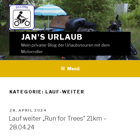
Weiter
zum
Inhalt
JAN'S URLAUB
Mein privater Blog der Urlaubstouren mit dem
Motorroller
Menü
KATEGORIE:
LAUF-WEITER
VERÖFFENTLICHT
28. APRIL 2024
AM
Lauf weiter „Run for Trees“ 21km –
28.04.24