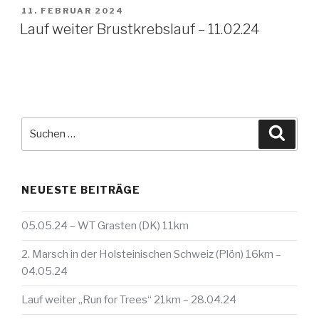
VERÖFFENTLICHT
11. FEBRUAR 2024
AM
Lauf weiter Brustkrebslauf – 11.02.24
Suche
Suche
nach:
NEUESTE BEITRÄGE
05.05.24 – WT Grasten (DK) 11km
2. Marsch in der Holsteinischen Schweiz (Plön) 16km –
04.05.24
Lauf weiter „Run for Trees“ 21km – 28.04.24