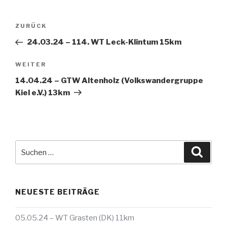
Beitragsnavigation
Vorheriger
ZURÜCK
Beitrag
24.03.24 – 114. WT Leck-Klintum 15km
Nächster
WEITER
Beitrag
14.04.24 – GTW Altenholz (Volkswandergruppe
Kiel e.V.) 13km
Suche
Suche
nach:
NEUESTE BEITRÄGE
05.05.24 – WT Grasten (DK) 11km