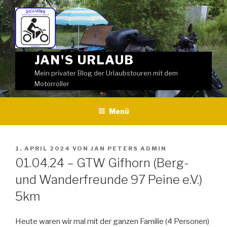
Weiter
zum
Inhalt
JAN'S URLAUB
Mein privater Blog der Urlaubstouren mit dem
Motorroller
Menü
VERÖFFENTLICHT
1. APRIL 2024
VON
JAN PETERS ADMIN
AM
01.04.24 – GTW Gifhorn (Berg-
und Wanderfreunde 97 Peine e.V.)
5km
Heute waren wir mal mit der ganzen Familie (4 Personen)