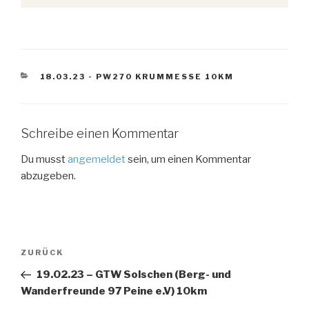
KATEGORIEN
18.03.23 - PW270 KRUMMESSE 10KM
Schreibe einen Kommentar
Du musst
angemeldet
sein, um einen Kommentar
abzugeben.
Beitragsnavigation
Vorheriger
ZURÜCK
Beitrag
19.02.23 – GTW Solschen (Berg- und
Wanderfreunde 97 Peine e.V) 10km