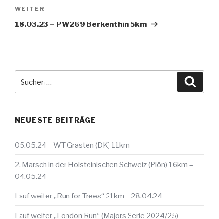
Nächster
WEITER
Beitrag
18.03.23 – PW269 Berkenthin 5km
Suche
Suche
nach:
NEUESTE BEITRÄGE
05.05.24 – WT Grasten (DK) 11km
2. Marsch in der Holsteinischen Schweiz (Plön) 16km –
04.05.24
Lauf weiter „Run for Trees“ 21km – 28.04.24
Lauf weiter „London Run“ (Majors Serie 2024/25)