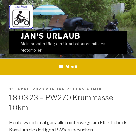
Weiter
zum
Inhalt
JAN'S URLAUB
Mein privater Blog der Urlaubstouren mit dem
Motorroller
Menü
VERÖFFENTLICHT
11. APRIL 2023
VON
JAN PETERS ADMIN
AM
18.03.23 – PW270 Krummesse
10km
Heute war ich mal ganz allein unterwegs am Elbe-Lübeck
Kanal um die dortigen PW’s zu besuchen.