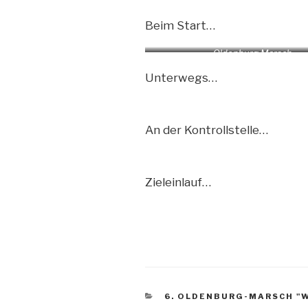
Oldenburg Marsch
Beim Start…
Oldenburg Marsch
Unterwegs…
An der Kontrollstelle…
Zieleinlauf…
KATEGORIEN
6. OLDENBURG-MARSCH "W