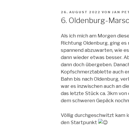
VERÖFFENTLICHT
26. AUGUST 2022
VON
JAN PE
AM
6. Oldenburg-Marsc
Als ich mich am Morgen diese
Richtung Oldenburg, ging es 
spannend abzuwarten, wie es
dann wieder etwas besser. A
dann doch übergeben. Danach 
Kopfschmerztablette auch ers
Bahn bis nach Oldenburg, ver
war es inzwischen auch an di
das letzte Stück ca. 3km von 
dem schweren Gepäck nochma
Völlig durchgeschwitzt kam i
den Startpunkt