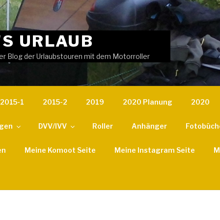
'S URLAUB
er Blog der Urlaubstouren mit dem Motorroller
2015-1
2015-2
2019
2020 Planung
2020
ngen
DVV/IVV
Roller
Anhänger
Fotobüch
en
Meine Komoot Seite
Meine Instagram Seite
M