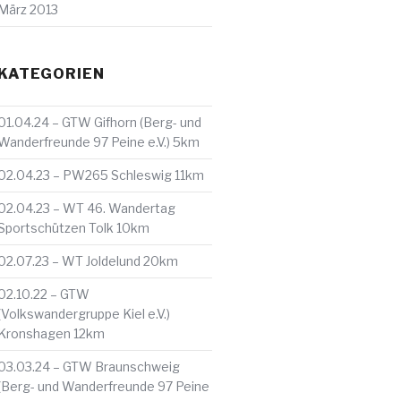
März 2013
KATEGORIEN
01.04.24 – GTW Gifhorn (Berg- und
Wanderfreunde 97 Peine e.V.) 5km
02.04.23 – PW265 Schleswig 11km
02.04.23 – WT 46. Wandertag
Sportschützen Tolk 10km
02.07.23 – WT Joldelund 20km
02.10.22 – GTW
(Volkswandergruppe Kiel e.V.)
Kronshagen 12km
03.03.24 – GTW Braunschweig
(Berg- und Wanderfreunde 97 Peine