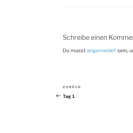
Schreibe einen Komme
Du musst
angemeldet
sein, 
Beitragsnavigation
Vorheriger
ZURÜCK
Beitrag
Tag 1