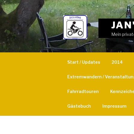
Weiter
zum
Inhalt
JAN
Mein privat
Start / Updates
2014
Extremwandern / Veranstaltu
Fahrradtouren
Kennzeich
Gästebuch
Impressum