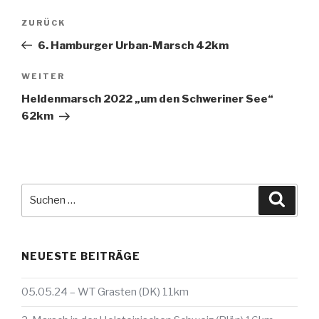
Beitragsnavigation
Vorheriger
ZURÜCK
Beitrag
6. Hamburger Urban-Marsch 42km
Nächster
WEITER
Beitrag
Heldenmarsch 2022 „um den Schweriner See“
62km
Suche
Suche
nach:
NEUESTE BEITRÄGE
05.05.24 – WT Grasten (DK) 11km