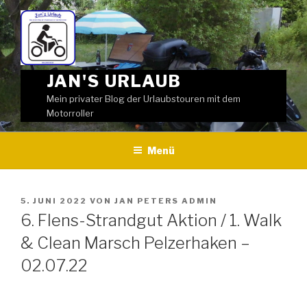
Weiter
zum
Inhalt
JAN'S URLAUB
Mein privater Blog der Urlaubstouren mit dem
Motorroller
Menü
VERÖFFENTLICHT
5. JUNI 2022
VON
JAN PETERS ADMIN
AM
6. Flens-Strandgut Aktion / 1. Walk
& Clean Marsch Pelzerhaken –
02.07.22