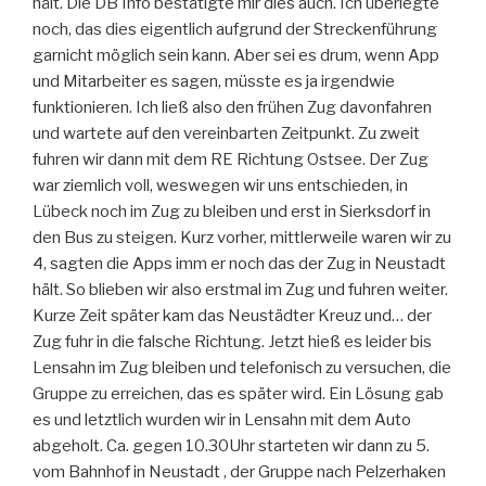
hält. Die DB Info bestätigte mir dies auch. Ich überlegte
noch, das dies eigentlich aufgrund der Streckenführung
garnicht möglich sein kann. Aber sei es drum, wenn App
und Mitarbeiter es sagen, müsste es ja irgendwie
funktionieren. Ich ließ also den frühen Zug davonfahren
und wartete auf den vereinbarten Zeitpunkt. Zu zweit
fuhren wir dann mit dem RE Richtung Ostsee. Der Zug
war ziemlich voll, weswegen wir uns entschieden, in
Lübeck noch im Zug zu bleiben und erst in Sierksdorf in
den Bus zu steigen. Kurz vorher, mittlerweile waren wir zu
4, sagten die Apps imm er noch das der Zug in Neustadt
hält. So blieben wir also erstmal im Zug und fuhren weiter.
Kurze Zeit später kam das Neustädter Kreuz und… der
Zug fuhr in die falsche Richtung. Jetzt hieß es leider bis
Lensahn im Zug bleiben und telefonisch zu versuchen, die
Gruppe zu erreichen, das es später wird. Ein Lösung gab
es und letztlich wurden wir in Lensahn mit dem Auto
abgeholt. Ca. gegen 10.30Uhr starteten wir dann zu 5.
vom Bahnhof in Neustadt , der Gruppe nach Pelzerhaken