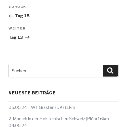
Beitragsnavigation
Vorheriger
ZURÜCK
Beitrag
Tag 15
Nächster
WEITER
Beitrag
Tag 13
Suche
Suche
nach:
NEUESTE BEITRÄGE
05.05.24 – WT Grasten (DK) 11km
2. Marsch in der Holsteinischen Schweiz (Plön) 16km –
04.05.24