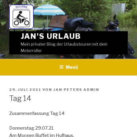
Weiter
zum
Inhalt
JAN'S URLAUB
Mein privater Blog der Urlaubstouren mit dem
Motorroller
Menü
VERÖFFENTLICHT
29. JULI 2021
VON
JAN PETERS ADMIN
AM
Tag 14
Zusammenfassung Tag 14
Donnerstag 29.07.21
Am Morgen Buffet im Hufhaus.