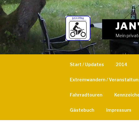
Weiter
zum
Inhalt
JAN
Mein privat
Start / Updates
2014
Extremwandern / Veranstaltu
Fahrradtouren
Kennzeich
Gästebuch
Impressum