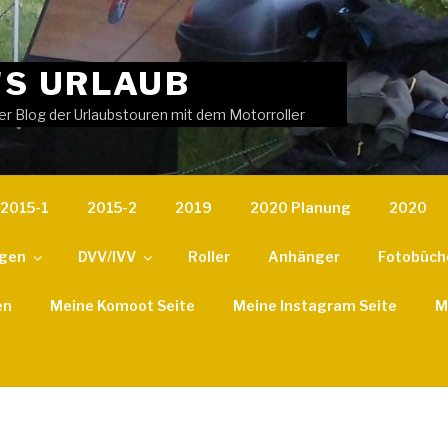
'S URLAUB
er Blog der Urlaubstouren mit dem Motorroller
2015-1
2015-2
2019
2020 Planung
2020
ngen
DVV/IVV
Roller
Anhänger
Fotobüch
en
Meine Komoot Seite
Meine Instagram Seite
M